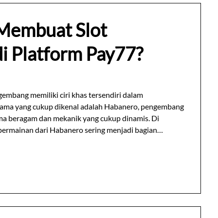
 Membuat Slot
i Platform Pay77?
ngembang memiliki ciri khas tersendiri dalam
nama yang cukup dikenal adalah Habanero, pengembang
a beragam dan mekanik yang cukup dinamis. Di
, permainan dari Habanero sering menjadi bagian…