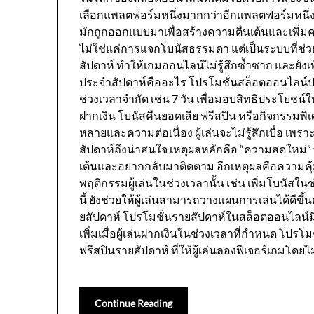
เลือกแพลตฟอร์มหนึ่งมากกว่าอีกแพลตฟอร์มหนึ่ง 
มักถูกออกแบบมาเพื่อสร้างความตื่นเต้นและเพิ่มควา
ไม่ใช่แค่การแจกโบนัสธรรมดา แต่เป็นระบบที่ช่วยใ
สัปดาห์ ทำให้เกมออนไลน์ไม่รู้สึกซ้ำซาก และยังเ
ประจำสัปดาห์คืออะไร โปรโมชั่นสล็อตออนไลน์ปร
ช่วงเวลาจำกัด เช่น 7 วัน เพื่อมอบสิทธิประโยชน์ให
ฝากเงิน โบนัสคืนยอดเสีย ฟรีสปิน หรือกิจกรรมพิ
หลายและความต่อเนื่อง ผู้เล่นจะไม่รู้สึกเบื่อ เพ
สัปดาห์ถึงน่าสนใจ เหตุผลหลักคือ “ความสดใหม่” ทุก
เต้นและอยากกลับมาติดตาม อีกเหตุผลคือความคุ้
พฤติกรรมผู้เล่นในช่วงเวลานั้น เช่น เพิ่มโบนัส
นี้ ยังช่วยให้ผู้เล่นสามารถวางแผนการเล่นได้ดี
ยสัปดาห์ โปรโมชั่นรายสัปดาห์ในสล็อตออนไลน์มี
เพิ่มเมื่อผู้เล่นฝากเงินในช่วงเวลาที่กำหนด โปรโ
ฟรีสปินรายสัปดาห์ ที่ให้ผู้เล่นลองฟีเจอร์เกมโดยไม่
Continue Reading