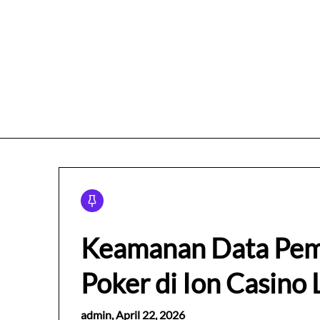
Skip
to
content
Keamanan Data Pem
Poker di Ion Casino
admin,
April 22, 2026