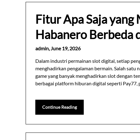
Fitur Apa Saja yang
Habanero Berbeda d
admin,
June 19, 2026
Dalam industri permainan slot digital, setiap pe
menghadirkan pengalaman bermain. Salah satu 
game yang banyak menghadirkan slot dengan tem
berbagai platform hiburan digital seperti Pay77
Continue Reading