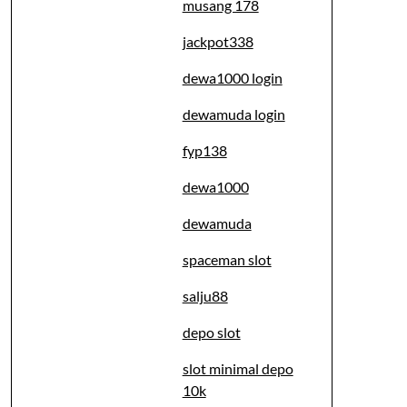
musang 178
jackpot338
dewa1000 login
dewamuda login
fyp138
dewa1000
dewamuda
spaceman slot
salju88
depo slot
slot minimal depo
10k