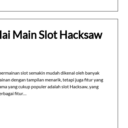
ulai Main Slot Hacksaw
ermainan slot semakin mudah dikenal oleh banyak
ainan dengan tampilan menarik, tetapi juga fitur yang
ama yang cukup populer adalah slot Hacksaw, yang
erbagai fitur…