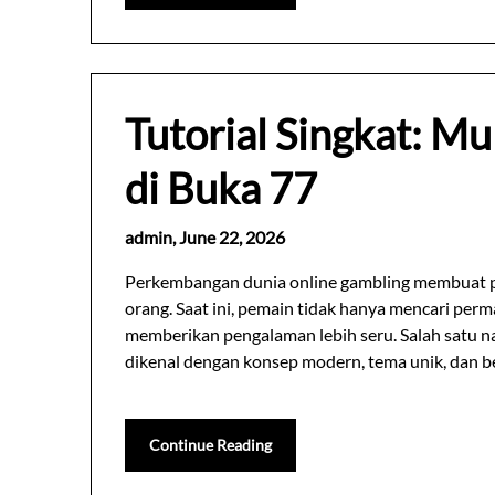
Tutorial Singkat: M
di Buka 77
admin,
June 22, 2026
Perkembangan dunia online gambling membuat p
orang. Saat ini, pemain tidak hanya mencari perm
memberikan pengalaman lebih seru. Salah satu n
dikenal dengan konsep modern, tema unik, dan b
Continue Reading