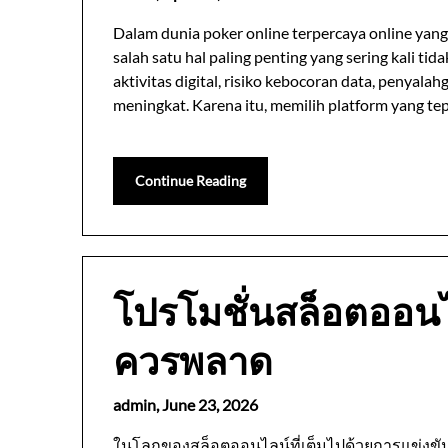
Dalam dunia poker online terpercaya online ya
salah satu hal paling penting yang sering kali ti
aktivitas digital, risiko kebocoran data, penyala
meningkat. Karena itu, memilih platform yang t
Continue Reading
โปรโมชั่นสล็อตออนไ
ควรพลาด
admin,
June 23, 2026
ในโลกของสล็อตออนไลน์ที่เต็มไปด้วยการแข่งขัน “โ