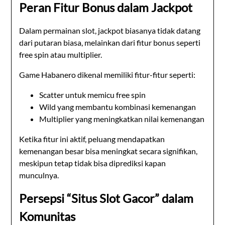
Peran Fitur Bonus dalam Jackpot
Dalam permainan slot, jackpot biasanya tidak datang
dari putaran biasa, melainkan dari fitur bonus seperti
free spin atau multiplier.
Game Habanero dikenal memiliki fitur-fitur seperti:
Scatter untuk memicu free spin
Wild yang membantu kombinasi kemenangan
Multiplier yang meningkatkan nilai kemenangan
Ketika fitur ini aktif, peluang mendapatkan
kemenangan besar bisa meningkat secara signifikan,
meskipun tetap tidak bisa diprediksi kapan
munculnya.
Persepsi “Situs Slot Gacor” dalam
Komunitas