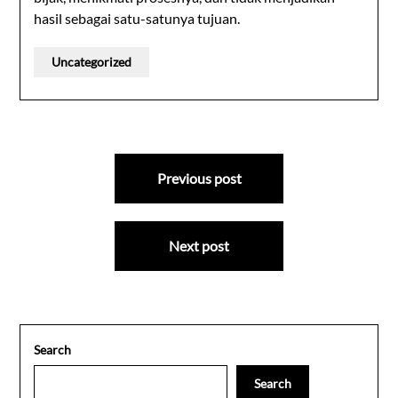
hasil sebagai satu-satunya tujuan.
Uncategorized
Post
Previous post
navigation
Next post
Search
Search