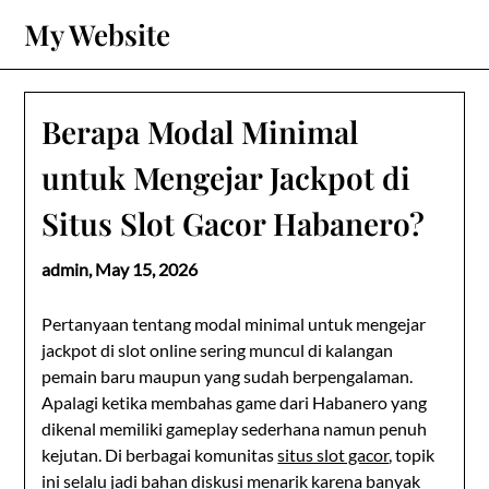
Skip
My Website
to
content
Berapa Modal Minimal
untuk Mengejar Jackpot di
Situs Slot Gacor Habanero?
admin,
May 15, 2026
Pertanyaan tentang modal minimal untuk mengejar
jackpot di slot online sering muncul di kalangan
pemain baru maupun yang sudah berpengalaman.
Apalagi ketika membahas game dari Habanero yang
dikenal memiliki gameplay sederhana namun penuh
kejutan. Di berbagai komunitas
situs slot gacor
, topik
ini selalu jadi bahan diskusi menarik karena banyak