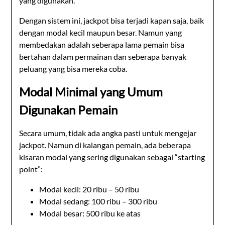
yang digunakan.
Dengan sistem ini, jackpot bisa terjadi kapan saja, baik
dengan modal kecil maupun besar. Namun yang
membedakan adalah seberapa lama pemain bisa
bertahan dalam permainan dan seberapa banyak
peluang yang bisa mereka coba.
Modal Minimal yang Umum
Digunakan Pemain
Secara umum, tidak ada angka pasti untuk mengejar
jackpot. Namun di kalangan pemain, ada beberapa
kisaran modal yang sering digunakan sebagai “starting
point”:
Modal kecil: 20 ribu – 50 ribu
Modal sedang: 100 ribu – 300 ribu
Modal besar: 500 ribu ke atas