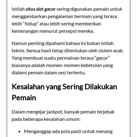
Istilah
situs slot gacor
sering digunakan pemain untuk
menggambarkan pengalaman bermain yang terasa
lebih “hidup” atau lebih sering memberikan
kemenangan menurut persepsi mereka.
Namun penting dipahami bahwa ini bukan istilah
teknis. Semua hasil tetap ditentukan oleh sistem acak.
Yang membuat suatu permainan terasa “gacor”
biasanya adalah momen-momen kebetulan yang
dialami pemain dalam sesi tertentu.
Kesalahan yang Sering Dilakukan
Pemain
Dalam mengejar jackpot, banyak pemain terjebak
pada beberapa kesalahan umum:
Menganggap ada pola pasti untuk menang