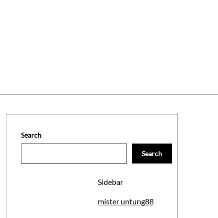
Search
Search
Sidebar
mister untung88