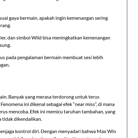
sesuai gaya bermain, apakah ingin kemenangan sering
rang.
plier, dan simbol Wild bisa meningkatkan kemenangan
sung.
us pada pengalaman bermain membuat sesi lebih
ngan.
ain. Banyak yang merasa terdorong untuk terus
enomena ini dikenal sebagai efek “near miss”, di mana
erus mencoba. Efek ini memicu taruhan tambahan, yang
a tidak dikendalikan.
enjaga kontrol diri. Dengan menyadari bahwa Max Win