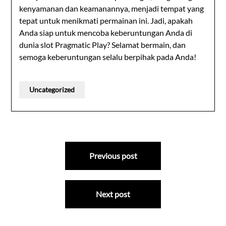
kenyamanan dan keamanannya, menjadi tempat yang
tepat untuk menikmati permainan ini. Jadi, apakah
Anda siap untuk mencoba keberuntungan Anda di
dunia slot Pragmatic Play? Selamat bermain, dan
semoga keberuntungan selalu berpihak pada Anda!
Uncategorized
Post
Previous post
navigation
Next post