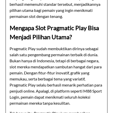
berhasil memenuhi standar tersebut, menjadikannya
pilihan utama bagi pemain yang ingin menikmati
permainan slot dengan tenang.
Mengapa Slot Pragmatic Play Bisa
Menjadi Pilihan Utama?
Pragmatic Play sudah membuktikan dirinya sebagai
salah satu pengembang permainan terbaik di dunia.
Bukan hanya di Indonesia, tetapi di berbagai negara,
slot mereka mendapatkan sambutan hangat dari para
pemain. Dengan fitur-fitur inovatif, grafik yang
memukau, serta berbagai tema yang variatif,
Pragmatic Play selalu berhasil menarik perhatian para
penjudi online. Apalagi, di platform seperti M88 Sport
Login, pemain dapat menikmati seluruh koleksi
permainan mereka tanpa kesulitan.