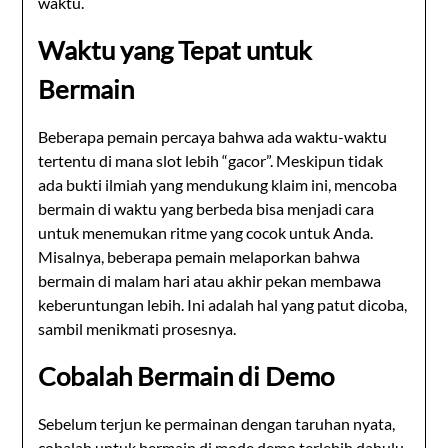
waktu.
Waktu yang Tepat untuk
Bermain
Beberapa pemain percaya bahwa ada waktu-waktu
tertentu di mana slot lebih “gacor”. Meskipun tidak
ada bukti ilmiah yang mendukung klaim ini, mencoba
bermain di waktu yang berbeda bisa menjadi cara
untuk menemukan ritme yang cocok untuk Anda.
Misalnya, beberapa pemain melaporkan bahwa
bermain di malam hari atau akhir pekan membawa
keberuntungan lebih. Ini adalah hal yang patut dicoba,
sambil menikmati prosesnya.
Cobalah Bermain di Demo
Sebelum terjun ke permainan dengan taruhan nyata,
cobalah untuk bermain di mode demo terlebih dahulu.