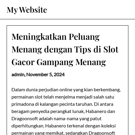
Skip
My Website
to
content
Meningkatkan Peluang
Menang dengan Tips di Slot
Gacor Gampang Menang
admin,
November 5, 2024
Dalam dunia perjudian online yang kian berkembang,
permainan slot telah menjelma menjadi salah satu
primadona di kalangan pecinta taruhan. Di antara
beragam penyedia perangkat lunak, Habanero dan
Dragoonsoft adalah nama-nama yang patut
diperhitungkan. Habanero terkenal dengan koleksi
permainan yang memikat, sedangkan Dragoonsoft