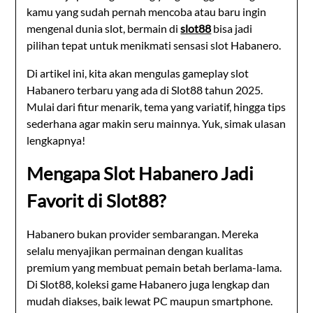
kamu yang sudah pernah mencoba atau baru ingin
mengenal dunia slot, bermain di
slot88
bisa jadi
pilihan tepat untuk menikmati sensasi slot Habanero.
Di artikel ini, kita akan mengulas gameplay slot
Habanero terbaru yang ada di Slot88 tahun 2025.
Mulai dari fitur menarik, tema yang variatif, hingga tips
sederhana agar makin seru mainnya. Yuk, simak ulasan
lengkapnya!
Mengapa Slot Habanero Jadi
Favorit di Slot88?
Habanero bukan provider sembarangan. Mereka
selalu menyajikan permainan dengan kualitas
premium yang membuat pemain betah berlama-lama.
Di Slot88, koleksi game Habanero juga lengkap dan
mudah diakses, baik lewat PC maupun smartphone.