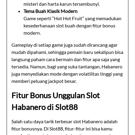
misteri dan harta karun tersembunyi.
Tema Buah Klasik Modern
Game seperti “Hot Hot Fruit” yang memadukan
kesederhanaan slot buah dengan fitur bonus
modern.
Gameplay di setiap game juga sudah dirancang agar
mudah dipahami, sehingga pemain baru sekalipun bisa
langsung paham cara bermain dan fitur apa saja yang
tersedia. Namun, bagi yang suka tantangan, Habanero
juga menyediakan mode dengan volatilitas tinggi yang
memberi peluang jackpot besar.
Fitur Bonus Unggulan Slot
Habanero di Slot88
Salah satu daya tarik terbesar slot Habanero adalah
fitur bonusnya. Di Slot88, fitur-fitur ini bisa kamu