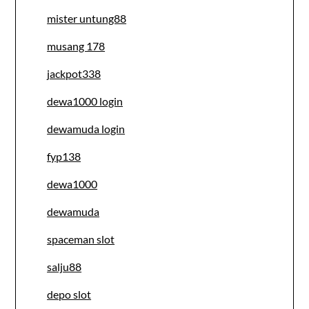
mister untung88
musang 178
jackpot338
dewa1000 login
dewamuda login
fyp138
dewa1000
dewamuda
spaceman slot
salju88
depo slot