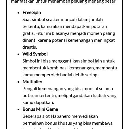
manfaatkan untuk menambah peluang menang besar:
Free Spin
Saat simbol scatter muncul dalam jumlah
tertentu, kamu akan mendapatkan putaran
gratis. Fitur ini biasanya menjadi momen paling
dinanti karena potensi kemenangan meningkat
drastis.
Wild Symbol
Simbol ini bisa menggantikan simbol lain untuk
membentuk kombinasi kemenangan, membantu
kamu memperoleh hadiah lebih sering.
Multiplier
Pengali kemenangan yang bisa muncul selama
putaran tertentu, melipatgandakan hadiah yang
kamu dapatkan.
Bonus Mini Game
Beberapa slot Habanero menyediakan
permainan bonus khusus yang bisa membawa