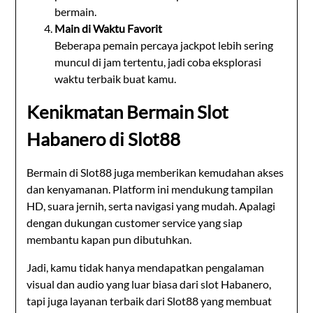
bermain.
Main di Waktu Favorit
Beberapa pemain percaya jackpot lebih sering
muncul di jam tertentu, jadi coba eksplorasi
waktu terbaik buat kamu.
Kenikmatan Bermain Slot
Habanero di Slot88
Bermain di Slot88 juga memberikan kemudahan akses
dan kenyamanan. Platform ini mendukung tampilan
HD, suara jernih, serta navigasi yang mudah. Apalagi
dengan dukungan customer service yang siap
membantu kapan pun dibutuhkan.
Jadi, kamu tidak hanya mendapatkan pengalaman
visual dan audio yang luar biasa dari slot Habanero,
tapi juga layanan terbaik dari Slot88 yang membuat